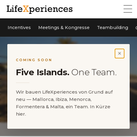
Incentives
Meetings & Kongresse
Teambuilding
×
COMING SOON
Five Islands.
One Team.
Wir bauen LifeXperiences von Grund auf
neu — Mallorca, Ibiza, Menorca,
Formentera & Malta, ein Team. In Kürze
hier.