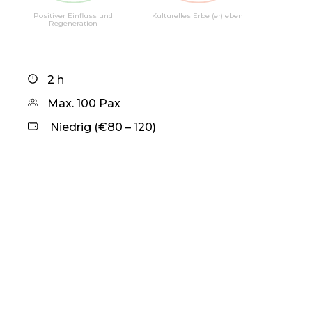
Positiver Einfluss und
Kulturelles Erbe (er)leben
Regeneration
2 h
Max. 100 Pax
Niedrig (€80 – 120)