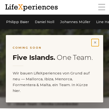
Philipp Baier
Daniel Noll
Johannes Müller
Line H
×
COMING SOON
Five Islands.
One Team.
Wir bauen LifeXperiences von Grund auf
neu — Mallorca, Ibiza, Menorca,
Formentera & Malta, ein Team. In Kürze
Monika Linnenbecker
hier.
Unser Team
Monika Linnenbecker