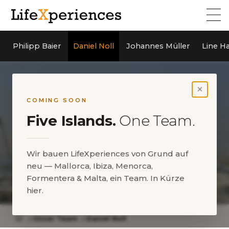
Philipp Baier
Daniel Noll
Johannes Müller
Line H
×
COMING SOON
Five Islands.
One Team.
Wir bauen LifeXperiences von Grund auf
neu — Mallorca, Ibiza, Menorca,
Formentera & Malta, ein Team. In Kürze
Daniel Noll
hier.
Unser Team
Daniel Noll