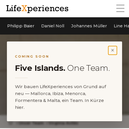
Philipp Baier
Daniel Noll
Johannes Müller
Line H
×
COMING SOON
Five Islands.
One Team.
Wir bauen LifeXperiences von Grund auf
neu — Mallorca, Ibiza, Menorca,
Formentera & Malta, ein Team. In Kürze
Virginia Avilés
hier.
Unser Team
Virginia Avilés