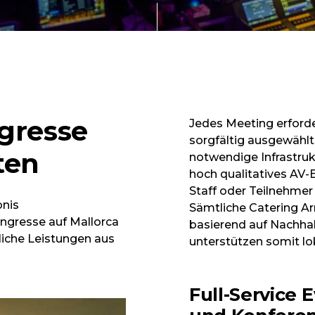
gresse
Jedes Meeting erford
sorgfältig ausgewählte
ten
notwendige Infrastruk
hoch qualitatives AV
Staff oder Teilnehmer 
bnis
Sämtliche Catering Ar
ongresse auf Mallorca
basierend auf Nachhal
liche Leistungen aus
unterstützen somit l
Full-Service 