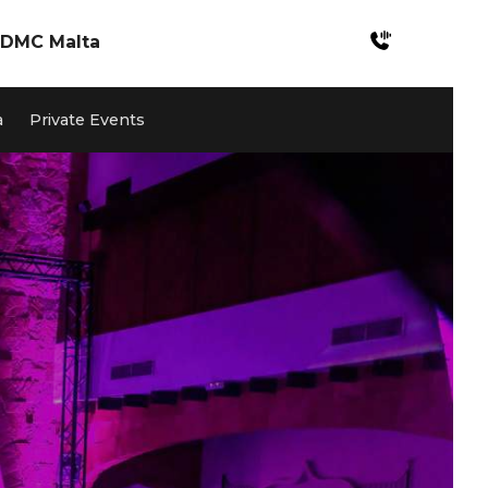
DMC Malta
Incentives Malta
a
Private Events
Meetings & Konferenzen