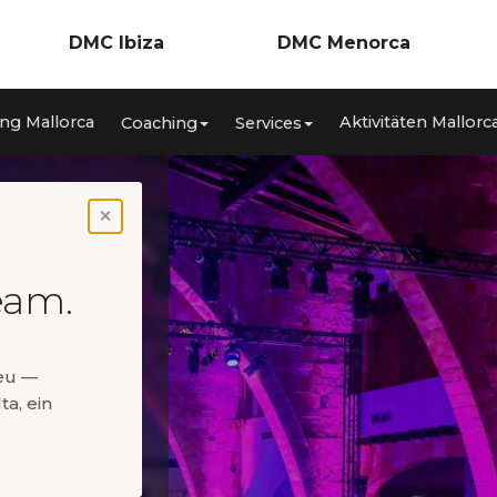
DMC Ibiza
DMC Menorca
Incentives
Incentives
ng Mallorca
Aktivitäten Mallorc
Coaching
Services
nzen
Meetings & Kongresse
Meetings & Konferenzen
ca
Teambuilding
Teambuilding
Coaching
Coaching
Services
Services
Aktivitäten Ibiza
Aktivitäten Menorca
×
Private Events
Private Events
eam.
neu —
ta, ein