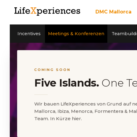
DMC Mallorca
Über uns
Incentives
Unser Team
Incentives
Meetings & Konferenzen
Teambuildi
Meetings & Konfere
Teambuilding Mallor
Nachhaltigkeit
Coaching
Cleanwave Foundation
Services
Referenzen
Aktivitäten Mallorca
News
Kontakt
Private Events
Jobs
COMING SOON
Five Islands.
One T
EN
ES
Wir bauen LifeXperiences von Grund auf 
Mallorca, Ibiza, Menorca, Formentera & Mal
5* Google Reviews
Team. In Kürze hier.