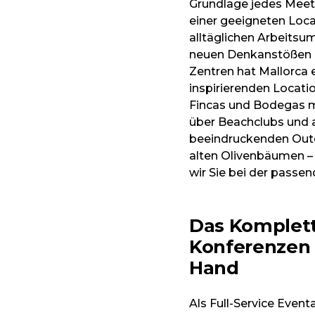
Grundlage jedes Meeti
einer geeigneten Loca
alltäglichen Arbeitsu
neuen Denkanstößen 
Zentren hat Mallorca 
inspirierenden Locati
Fincas und Bodegas m
über Beachclubs und a
beeindruckenden Outd
alten Olivenbäumen – 
wir Sie bei der passe
Das Komplett
Konferenzen 
Hand
Als Full-Service Eve