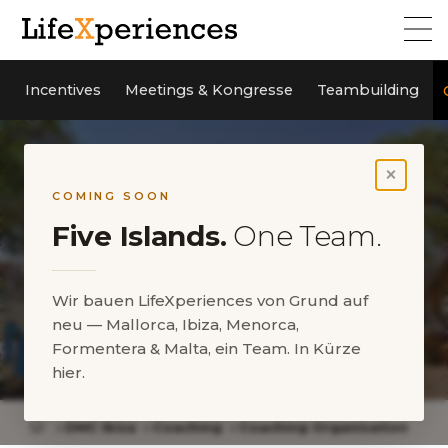
Incentives
Meetings & Kongresse
Teambuilding
×
COMING SOON
Five Islands.
One Team.
Wir bauen LifeXperiences von Grund auf
neu — Mallorca, Ibiza, Menorca,
Bringen Sie ihre Choachees
Formentera & Malta, ein Team. In Kürze
nach Ibiza
hier.
DMC Ibiza
Coaching
Coaching Organisation