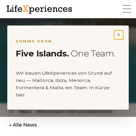
×
COMING SOON
Five Islands.
One Team.
Wir bauen LifeXperiences von Grund auf
neu — Mallorca, Ibiza, Menorca,
Wassersport und
Formentera & Malta, ein Team. In Kürze
Luxuskatamaran
hier.
News
Wassersport und Luxuskatamaran
« Alle News