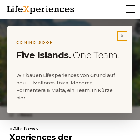
×
COMING SOON
Five Islands.
One Team.
Xperiences der
Spitzenklasse:
LifeXperiences schließt sich
Wir bauen LifeXperiences von Grund auf
neu — Mallorca, Ibiza, Menorca,
mit XO Private im
Formentera & Malta, ein Team. In Kürze
Luxusreisesektor zusammen
hier.
News
Xperiences der Spitzenklasse: LifeXperiences
« Alle News
schließt sich mit XO Private im Luxusreisesektor
Xperiences der
zusammen