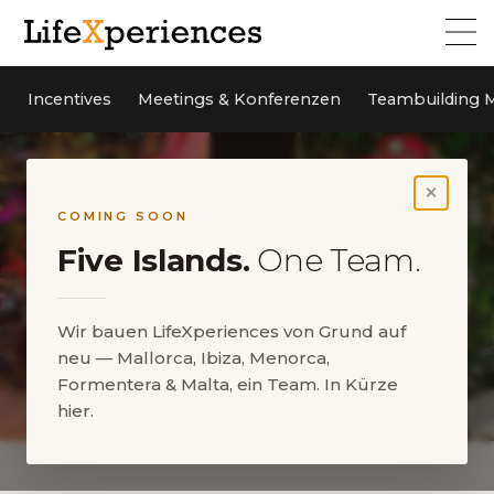
Incentives
Meetings & Konferenzen
Teambuilding M
×
COMING SOON
Five Islands.
One Team.
Wir bauen LifeXperiences von Grund auf
neu — Mallorca, Ibiza, Menorca,
Formentera & Malta, ein Team. In Kürze
hier.