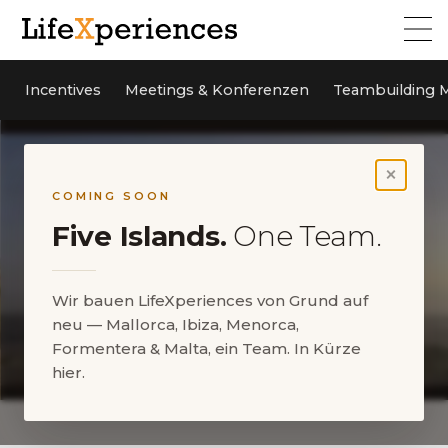
Incentives
Meetings & Konferenzen
Teambuilding M
×
COMING SOON
Five Islands.
One Team.
Wir bauen LifeXperiences von Grund auf
neu — Mallorca, Ibiza, Menorca,
Formentera & Malta, ein Team. In Kürze
hier.