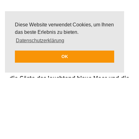
Diese Website verwendet Cookies, um Ihnen
das beste Erlebnis zu bieten.
Datenschutzerklärung
OK
Bei einer Heißluftballon Rundfahrt erleben
die Gäste das leuchtend blaue Meer und die
beeindruckenden Bergformationen
Mallorcas aus einer ganz besonderen
Perspektive. Die Route der Heißluftballon
Rundfahrt folgt dem Wind über weitläufige
Plantagen und die wunderschöne
Küstenlandschaft. Bis zu 15 Gäste pro
Gondel werden auf einer Heißluftballon
Rundfahrt in eine andere Welt entführt und