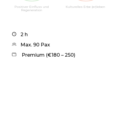
Positiver Einfluss und
Kulturelles Erbe (er)leben
Regeneration
2 h
Max. 90 Pax
Premium (€180 – 250)