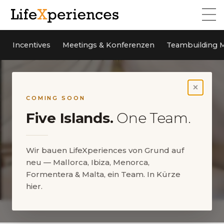
Incentives
Meetings & Konferenzen
Teambuilding M
×
COMING SOON
Five Islands.
One Team.
Wir bauen LifeXperiences von Grund auf
neu — Mallorca, Ibiza, Menorca,
Formentera & Malta, ein Team. In Kürze
hier.