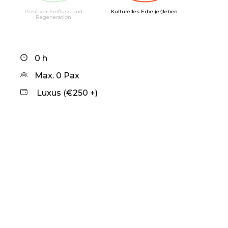
Positiver Einfluss und
Kulturelles Erbe (er)leben
Regeneration
0 h
Max. 0 Pax
Luxus (€250 +)