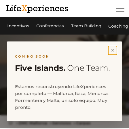
Incentivos
Conferencias
Team Building
Coaching
×
COMING SOON
Five Islands.
One Team.
Estamos reconstruyendo LifeXperiences
por completo — Mallorca, Ibiza, Menorca,
Formentera y Malta, un solo equipo. Muy
Carpas
pronto.
DMC Mallorca
Servicios
Carpas