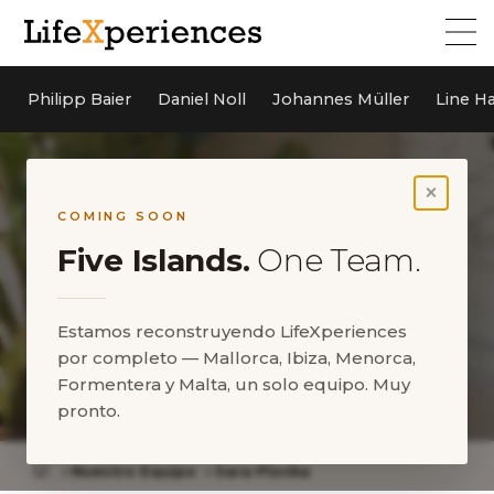
Philipp Baier
Daniel Noll
Johannes Müller
Line H
×
COMING SOON
Five Islands.
One Team.
Estamos reconstruyendo LifeXperiences
por completo — Mallorca, Ibiza, Menorca,
Formentera y Malta, un solo equipo. Muy
Sara Plocka
pronto.
Nuestro Equipo
Sara Plocka