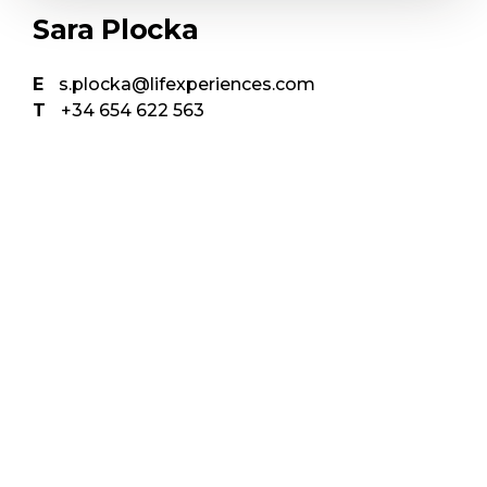
Sara Plocka
E
s.plocka@lifexperiences.com
T
+34 654 622 563