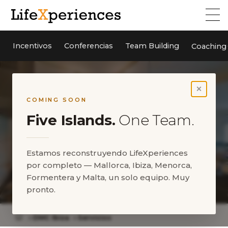
Incentivos
Conferencias
Team Building
Coaching
×
COMING SOON
Five Islands.
One Team.
Estamos reconstruyendo LifeXperiences
por completo — Mallorca, Ibiza, Menorca,
Formentera y Malta, un solo equipo. Muy
Nuestros servicios
pronto.
DMC Ibiza
Servicios