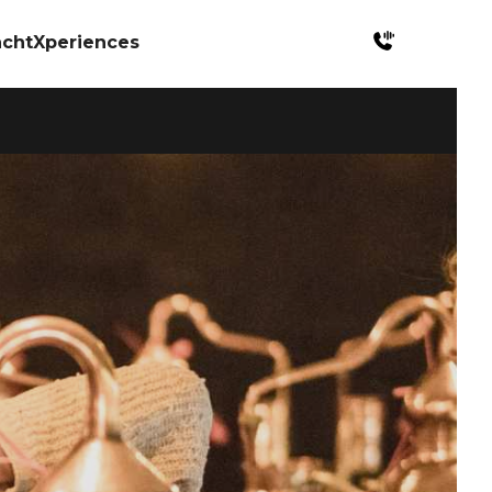
achtXperiences
tes Charter Mallorca
stenibilidad