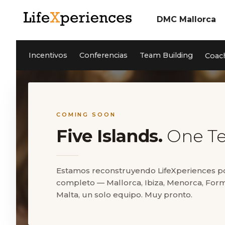
DMC Mallorca
Sobre nosotros
Incentivos
Nuestro Equipo
Incentivos
Conferencias
Team Building
Coac
Conferencias
Team Building
Sostenibilidad
Coaching
Cleanwave.org
Servicios
Referencias
Actividades Mallorc
Novedades
Contacto
Eventos privados
Jobs
COMING SOON
Five Islands.
One T
EN
DE
ES
Estamos reconstruyendo LifeXperiences p
completo — Mallorca, Ibiza, Menorca, For
5* Google Reviews
Malta, un solo equipo. Muy pronto.