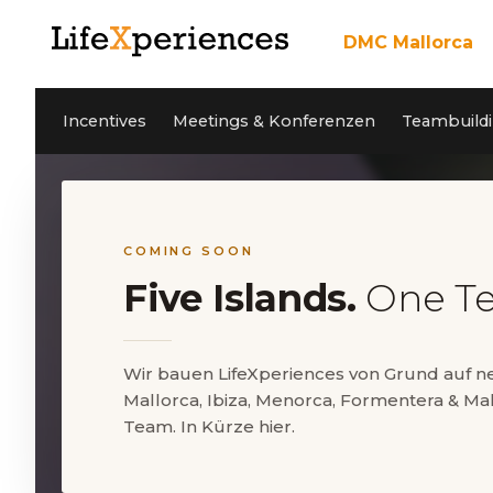
DMC Mallorca
Über uns
Incentives
Unser Team
Incentives
Meetings & Konferenzen
Teambuildi
Meetings & Konfere
Teambuilding Mallor
Nachhaltigkeit
Coaching
Cleanwave Foundation
Services
Referenzen
Aktivitäten Mallorca
News
Kontakt
Private Events
Jobs
COMING SOON
Five Islands.
One T
EN
ES
Wir bauen LifeXperiences von Grund auf 
Mallorca, Ibiza, Menorca, Formentera & Mal
5* Google Reviews
Team. In Kürze hier.