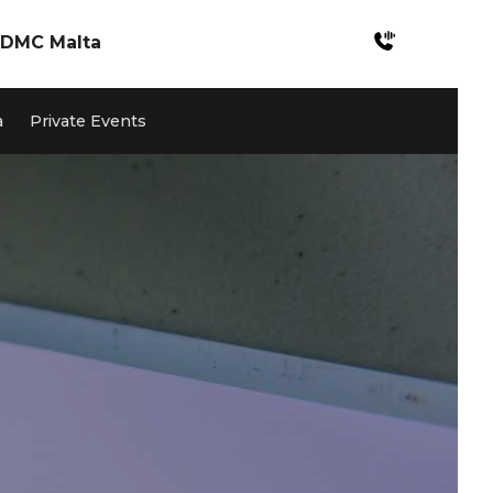
DMC Malta
Incentives Malta
a
Private Events
Meetings & Konferenzen