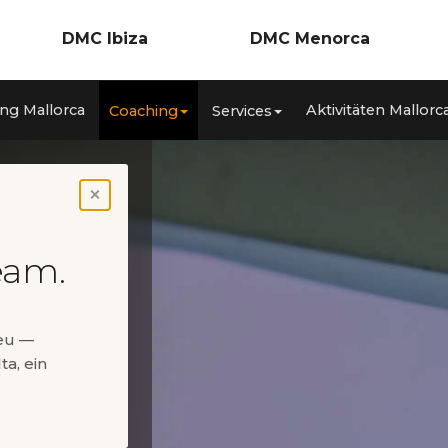
DMC Ibiza
DMC Menorca
Incentives
Incentives
ng Mallorca
Aktivitäten Mallorc
Coaching
Services
nzen
Meetings & Kongresse
Meetings & Konferenzen
ca
Teambuilding
Teambuilding
Coaching
Coaching
Services
Services
Aktivitäten Ibiza
Aktivitäten Menorca
×
Private Events
Private Events
eam.
neu —
ta, ein