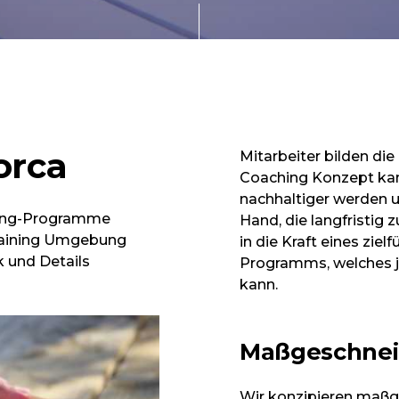
orca
Mitarbeiter bilden die
Coaching Konzept kann
nachhaltiger werden 
ning-Programme
Hand, die langfristig
Training Umgebung
in die Kraft eines zie
 und Details
Programms, welches je
kann.
Maßgeschnei
Wir konzipieren maß