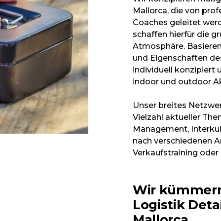
Mallorca, die von pro
Coaches geleitet werd
schaffen hierfür die 
Atmosphäre. Basieren
und Eigenschaften d
individuell konzipiert
indoor und outdoor Ak
Unser breites Netzwer
Vielzahl aktueller T
Management, Interkul
nach verschiedenen 
Verkaufstraining oder
Wir kümmern
Logistik Deta
Mallorca