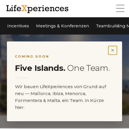
Incentives
Meetings & Konferenzen
Teambuilding M
×
COMING SOON
Five Islands.
One Team.
Wir bauen LifeXperiences von Grund auf
neu — Mallorca, Ibiza, Menorca,
Formentera & Malta, ein Team. In Kürze
hier.