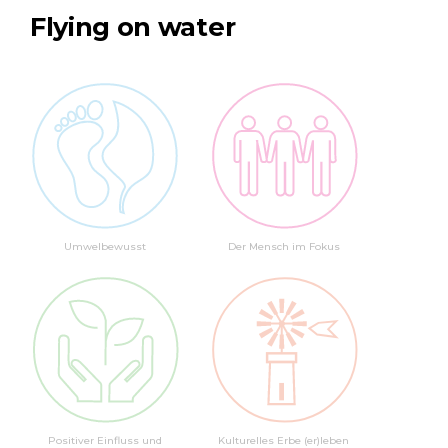
Flying on water
Umwelbewusst
Der Mensch im Fokus
Positiver Einfluss und
Kulturelles Erbe (er)leben