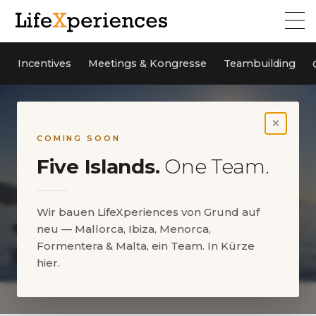
Incentives
Meetings & Kongresse
Teambuilding
×
COMING SOON
Five Islands.
One Team.
Wir bauen LifeXperiences von Grund auf
neu — Mallorca, Ibiza, Menorca,
Formentera & Malta, ein Team. In Kürze
hier.