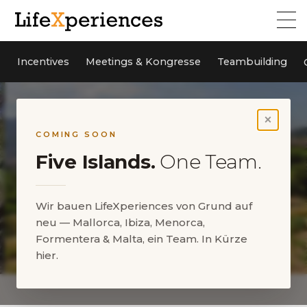
Incentives
Meetings & Kongresse
Teambuilding
×
COMING SOON
Five Islands.
One Team.
Wir bauen LifeXperiences von Grund auf
neu — Mallorca, Ibiza, Menorca,
Formentera & Malta, ein Team. In Kürze
hier.