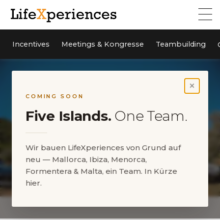
Incentives
Meetings & Kongresse
Teambuilding
×
COMING SOON
Five Islands.
One Team.
Wir bauen LifeXperiences von Grund auf
neu — Mallorca, Ibiza, Menorca,
Formentera & Malta, ein Team. In Kürze
hier.