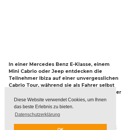
In einer Mercedes Benz E-Klasse, einem
Mini Cabrio oder Jeep entdecken die
Teilnehmer Ibiza auf einer unvergesslichen
Cabrio Tour, während sie als Fahrer selbst
auf das Gaspedal drücken oder als Beifahrer
die vorbeiziehende Landschaft genießen.
Diese Website verwendet Cookies, um Ihnen
Die Cabrio Tour wird von einem
das beste Erlebnis zu bieten.
Begleitfahrzeug angeführt und die
Datenschutzerklärung
individuell geplante Route kann mit
weiteren Stops und Aktivitäten kombiniert
OK