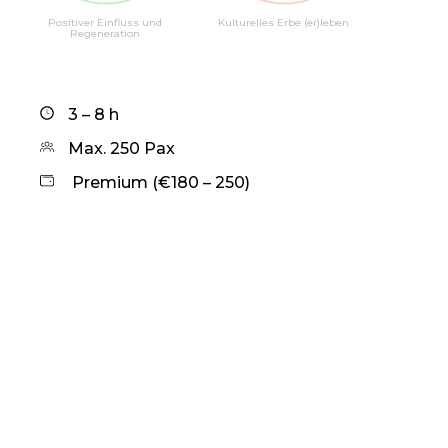
Positiver Einfluss und
Kulturelles Erbe (er)leben
Regeneration
3 – 8 h
Max. 250 Pax
Premium (€180 – 250)